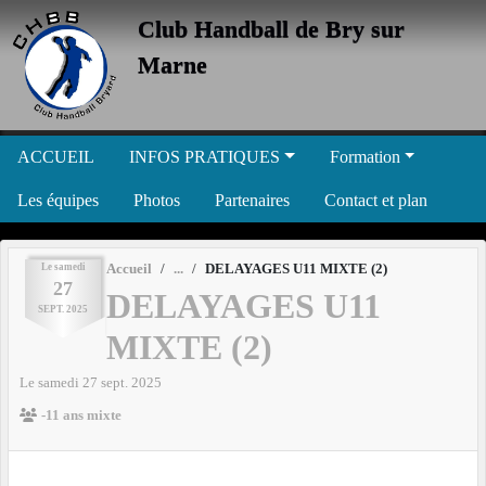
Panneau de gestion des cookies
Club Handball de Bry sur
Marne
ACCUEIL
INFOS PRATIQUES
Formation
Les équipes
Photos
Partenaires
Contact et plan
Le
samedi
Accueil
DELAYAGES U11 MIXTE (2)
27
DELAYAGES U11
SEPT.
2025
MIXTE (2)
Le
samedi
27
sept.
2025
-11 ans mixte