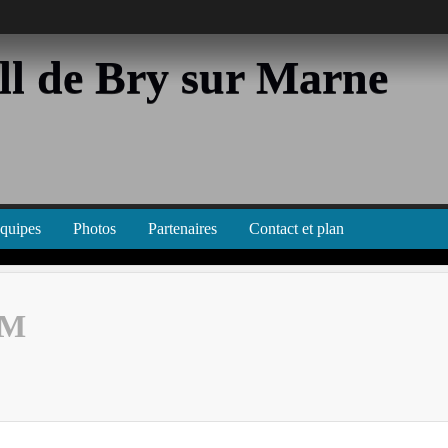
l de Bry sur Marne
équipes
Photos
Partenaires
Contact et plan
 M