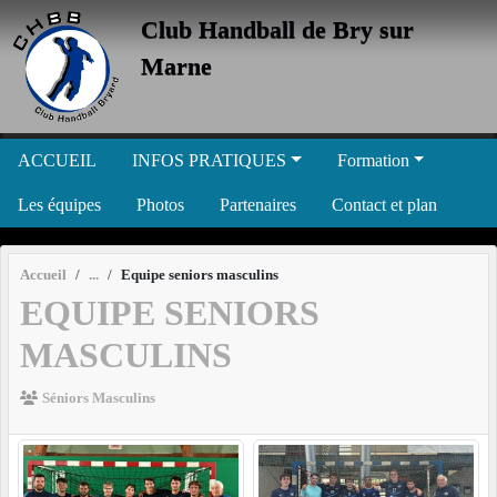
Panneau de gestion des cookies
Club Handball de Bry sur
Marne
ACCUEIL
INFOS PRATIQUES
Formation
Les équipes
Photos
Partenaires
Contact et plan
Accueil
Equipe seniors masculins
EQUIPE SENIORS
MASCULINS
Séniors Masculins